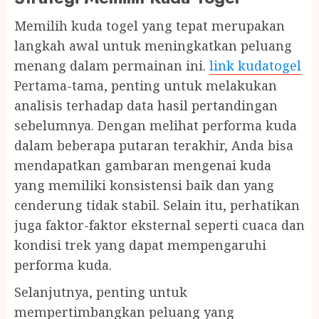
Memilih kuda togel yang tepat merupakan
langkah awal untuk meningkatkan peluang
menang dalam permainan ini.
link kudatogel
Pertama-tama, penting untuk melakukan
analisis terhadap data hasil pertandingan
sebelumnya. Dengan melihat performa kuda
dalam beberapa putaran terakhir, Anda bisa
mendapatkan gambaran mengenai kuda
yang memiliki konsistensi baik dan yang
cenderung tidak stabil. Selain itu, perhatikan
juga faktor-faktor eksternal seperti cuaca dan
kondisi trek yang dapat mempengaruhi
performa kuda.
Selanjutnya, penting untuk
mempertimbangkan peluang yang