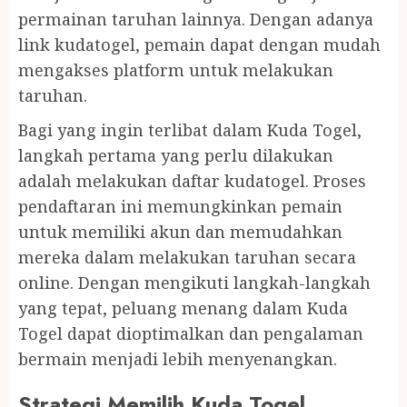
permainan taruhan lainnya. Dengan adanya
link kudatogel, pemain dapat dengan mudah
mengakses platform untuk melakukan
taruhan.
Bagi yang ingin terlibat dalam Kuda Togel,
langkah pertama yang perlu dilakukan
adalah melakukan daftar kudatogel. Proses
pendaftaran ini memungkinkan pemain
untuk memiliki akun dan memudahkan
mereka dalam melakukan taruhan secara
online. Dengan mengikuti langkah-langkah
yang tepat, peluang menang dalam Kuda
Togel dapat dioptimalkan dan pengalaman
bermain menjadi lebih menyenangkan.
Strategi Memilih Kuda Togel