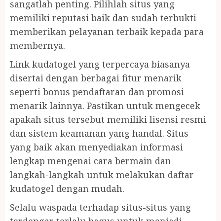
sangatlah penting. Pilihlah situs yang
memiliki reputasi baik dan sudah terbukti
memberikan pelayanan terbaik kepada para
membernya.
Link kudatogel yang terpercaya biasanya
disertai dengan berbagai fitur menarik
seperti bonus pendaftaran dan promosi
menarik lainnya. Pastikan untuk mengecek
apakah situs tersebut memiliki lisensi resmi
dan sistem keamanan yang handal. Situs
yang baik akan menyediakan informasi
lengkap mengenai cara bermain dan
langkah-langkah untuk melakukan daftar
kudatogel dengan mudah.
Selalu waspada terhadap situs-situs yang