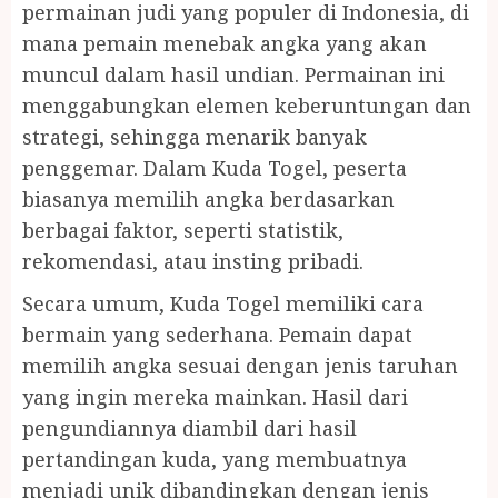
permainan judi yang populer di Indonesia, di
mana pemain menebak angka yang akan
muncul dalam hasil undian. Permainan ini
menggabungkan elemen keberuntungan dan
strategi, sehingga menarik banyak
penggemar. Dalam Kuda Togel, peserta
biasanya memilih angka berdasarkan
berbagai faktor, seperti statistik,
rekomendasi, atau insting pribadi.
Secara umum, Kuda Togel memiliki cara
bermain yang sederhana. Pemain dapat
memilih angka sesuai dengan jenis taruhan
yang ingin mereka mainkan. Hasil dari
pengundiannya diambil dari hasil
pertandingan kuda, yang membuatnya
menjadi unik dibandingkan dengan jenis