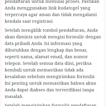
pendaftaran untuk memulai proses. Pastikan
Anda menggunakan link kudatogel yang
terpercaya agar aman dan tidak mengalami
kendala saat registrasi.
Setelah mengklik tombol pendaftaran, Anda
akan diminta untuk mengisi formulir dengan
data pribadi Anda. Isi informasi yang
dibutuhkan dengan lengkap dan benar,
seperti nama, alamat email, dan nomor
telepon. Setelah semua data diisi, periksa
kembali untuk memastikan tidak ada
kesalahan sebelum mengirimkan formulir.
Ini penting untuk memastikan bahwa akun
Anda dapat diakses dan terverifikasi tanpa
masalah.
Setelah mengirimkan formulir pendaftaran,