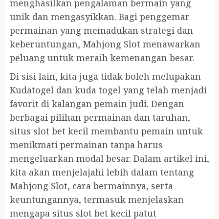
menghasilkan pengalaman bermain yang
unik dan mengasyikkan. Bagi penggemar
permainan yang memadukan strategi dan
keberuntungan, Mahjong Slot menawarkan
peluang untuk meraih kemenangan besar.
Di sisi lain, kita juga tidak boleh melupakan
Kudatogel dan kuda togel yang telah menjadi
favorit di kalangan pemain judi. Dengan
berbagai pilihan permainan dan taruhan,
situs slot bet kecil membantu pemain untuk
menikmati permainan tanpa harus
mengeluarkan modal besar. Dalam artikel ini,
kita akan menjelajahi lebih dalam tentang
Mahjong Slot, cara bermainnya, serta
keuntungannya, termasuk menjelaskan
mengapa situs slot bet kecil patut