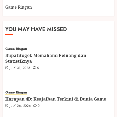
Game Ringan
YOU MAY HAVE MISSED
Game Ringan
Bupatitogel: Memahami Peluang dan
Statistiknya
JULY 31, 2026
0
Game Ringan
Harapan 4D: Keajaiban Terkini di Dunia Game
JULY 26, 2026
0