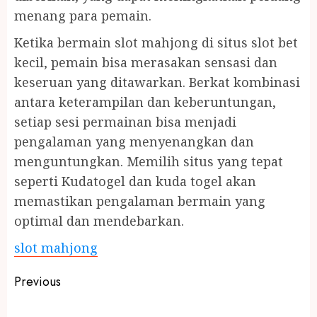
menang para pemain.
Ketika bermain slot mahjong di situs slot bet
kecil, pemain bisa merasakan sensasi dan
keseruan yang ditawarkan. Berkat kombinasi
antara keterampilan dan keberuntungan,
setiap sesi permainan bisa menjadi
pengalaman yang menyenangkan dan
menguntungkan. Memilih situs yang tepat
seperti Kudatogel dan kuda togel akan
memastikan pengalaman bermain yang
optimal dan mendebarkan.
slot mahjong
Post
Previous
navigation