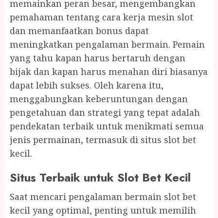
memainkan peran besar, mengembangkan
pemahaman tentang cara kerja mesin slot
dan memanfaatkan bonus dapat
meningkatkan pengalaman bermain. Pemain
yang tahu kapan harus bertaruh dengan
bijak dan kapan harus menahan diri biasanya
dapat lebih sukses. Oleh karena itu,
menggabungkan keberuntungan dengan
pengetahuan dan strategi yang tepat adalah
pendekatan terbaik untuk menikmati semua
jenis permainan, termasuk di situs slot bet
kecil.
Situs Terbaik untuk Slot Bet Kecil
Saat mencari pengalaman bermain slot bet
kecil yang optimal, penting untuk memilih