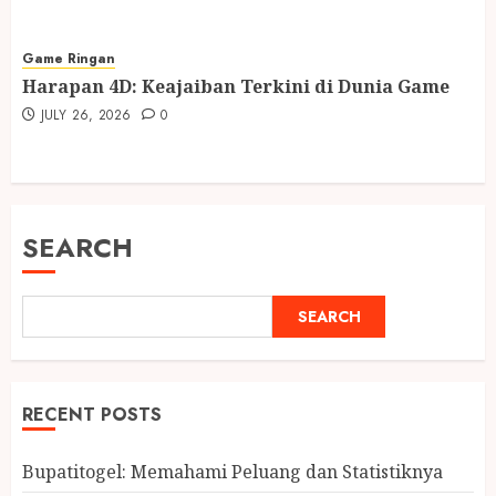
Game Ringan
Harapan 4D: Keajaiban Terkini di Dunia Game
JULY 26, 2026
0
SEARCH
SEARCH
RECENT POSTS
Bupatitogel: Memahami Peluang dan Statistiknya