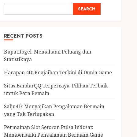
SEARCH
RECENT POSTS
Bupatitogel: Memahami Peluang dan
Statistiknya
Harapan 4D: Keajaiban Terkini di Dunia Game
Situs BandarQQ Terpercaya: Pilihan Terbaik
untuk Para Pemain
Salju4D: Menyajikan Pengalaman Bermain
yang Tak Terlupakan
Permainan Slot Setoran Pulsa Indosat:
Memperbaiki Pengalaman Bermain Game