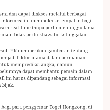
resmi dan dapat diakses melalui berbagai
tu informasi ini membuka kesempatan bagi
cara real-time tanpa perlu menunggu lama.
main tidak perlu khawatir ketinggalan
Result HK memberikan gambaran tentang
 menjadi faktor utama dalam permainan
untuk memprediksi angka, namun
 sebelumnya dapat membantu pemain dalam
il ini harus dipandang sebagai informasi
 bijak.
bagi para penggemar Togel Hongkong, di