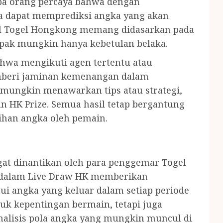
apa orang percaya bahwa dengan
eka dapat memprediksi angka yang akan
sil Togel Hongkong memang didasarkan pada
mpak mungkin hanya kebetulan belaka.
hwa mengikuti agen tertentu atau
beri jaminan kemenangan dalam
mungkin menawarkan tips atau strategi,
n HK Prize. Semua hasil tetap bergantung
ihan angka oleh pemain.
at dinantikan oleh para penggemar Togel
 dalam Live Draw HK memberikan
i angka yang keluar dalam setiap periode
tuk kepentingan bermain, tetapi juga
alisis pola angka yang mungkin muncul di