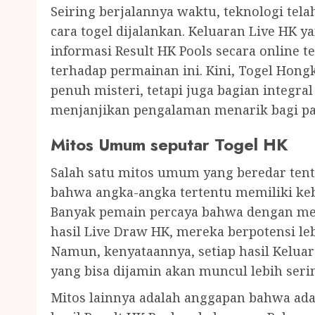
Seiring berjalannya waktu, teknologi te
cara togel dijalankan. Keluaran Live HK ya
informasi Result HK Pools secara online
terhadap permainan ini. Kini, Togel Hon
penuh misteri, tetapi juga bagian integra
menjanjikan pengalaman menarik bagi p
Mitos Umum seputar Togel HK
Salah satu mitos umum yang beredar ten
bahwa angka-angka tertentu memiliki keb
Banyak pemain percaya bahwa dengan me
hasil Live Draw HK, mereka berpotensi l
Namun, kenyataannya, setiap hasil Keluar
yang bisa dijamin akan muncul lebih seri
Mitos lainnya adalah anggapan bahwa ada p