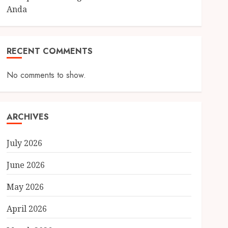
Anda
RECENT COMMENTS
No comments to show.
ARCHIVES
July 2026
June 2026
May 2026
April 2026