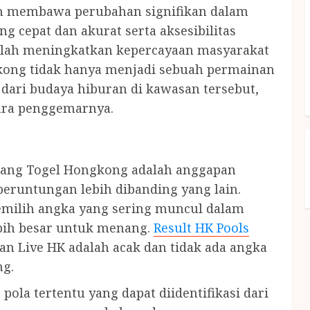
lah membawa perubahan signifikan dalam
ng cepat dan akurat serta aksesibilitas
 telah meningkatkan kepercayaan masyarakat
gkong tidak hanya menjadi sebuah permainan
l dari budaya hiburan di kawasan tersebut,
ara penggemarnya.
tang Togel Hongkong adalah anggapan
eruntungan lebih dibanding yang lain.
milih angka yang sering muncul dalam
ebih besar untuk menang.
Result HK Pools
an Live HK adalah acak dan tidak ada angka
ng.
ola tertentu yang dapat diidentifikasi dari