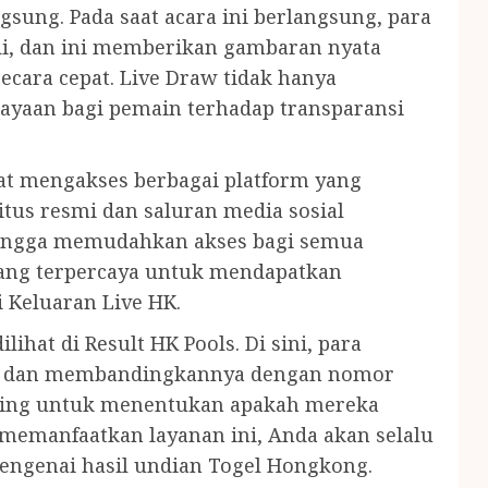
gsung. Pada saat acara ini berlangsung, para
di, dan ini memberikan gambaran nyata
secara cepat. Live Draw tidak hanya
ayaan bagi pemain terhadap transparansi
at mengakses berbagai platform yang
tus resmi dan saluran media sosial
hingga memudahkan akses bagi semua
yang terpercaya untuk mendapatkan
 Keluaran Live HK.
lihat di Result HK Pools. Di sini, para
ar dan membandingkannya dengan nomor
nting untuk menentukan apakah mereka
memanfaatkan layanan ini, Anda akan selalu
mengenai hasil undian Togel Hongkong.