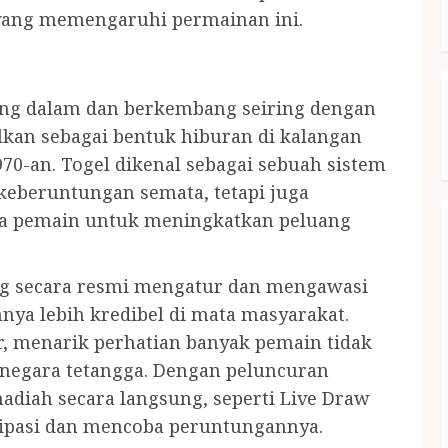
n yang memengaruhi permainan ini.
ang dalam dan berkembang seiring dengan
lkan sebagai bentuk hiburan di kalangan
0-an. Togel dikenal sebagai sebuah sistem
keberuntungan semata, tetapi juga
para pemain untuk meningkatkan peluang
ng secara resmi mengatur dan mengawasi
nya lebih kredibel di mata masyarakat.
, menarik perhatian banyak pemain tidak
-negara tetangga. Dengan peluncuran
adiah secara langsung, seperti Live Draw
sipasi dan mencoba peruntungannya.