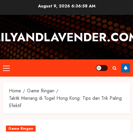
Skip
August 9, 2026
6:36:59 AM
to
content
LILYANDLAVENDER.CO
Primary
Menu
Home
Game Ringan
Taktik Menang di Togel Hong Kong: Tips dan Trik Paling
Efektif
Game Ringan