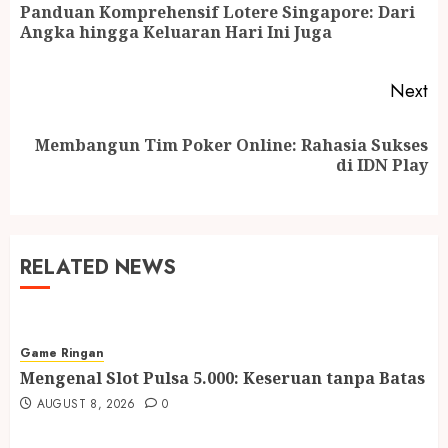
navigation
Panduan Komprehensif Lotere Singapore: Dari
Pr
Angka hingga Keluaran Hari Ini Juga
po
Next
Membangun Tim Poker Online: Rahasia Sukses
Next
di IDN Play
post:
RELATED NEWS
Game Ringan
Mengenal Slot Pulsa 5.000: Keseruan tanpa Batas
AUGUST 8, 2026
0