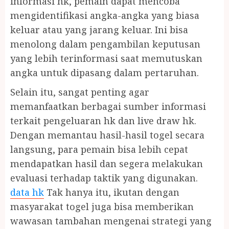
informasi hk, pemain dapat mencoba
mengidentifikasi angka-angka yang biasa
keluar atau yang jarang keluar. Ini bisa
menolong dalam pengambilan keputusan
yang lebih terinformasi saat memutuskan
angka untuk dipasang dalam pertaruhan.
Selain itu, sangat penting agar
memanfaatkan berbagai sumber informasi
terkait pengeluaran hk dan live draw hk.
Dengan memantau hasil-hasil togel secara
langsung, para pemain bisa lebih cepat
mendapatkan hasil dan segera melakukan
evaluasi terhadap taktik yang digunakan.
data hk
Tak hanya itu, ikutan dengan
masyarakat togel juga bisa memberikan
wawasan tambahan mengenai strategi yang