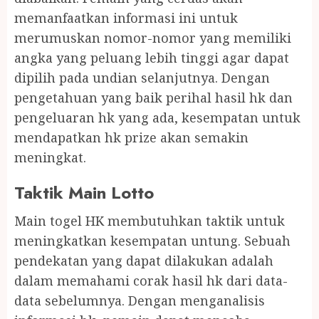
memanfaatkan informasi ini untuk
merumuskan nomor-nomor yang memiliki
angka yang peluang lebih tinggi agar dapat
dipilih pada undian selanjutnya. Dengan
pengetahuan yang baik perihal hasil hk dan
pengeluaran hk yang ada, kesempatan untuk
mendapatkan hk prize akan semakin
meningkat.
Taktik Main Lotto
Main togel HK membutuhkan taktik untuk
meningkatkan kesempatan untung. Sebuah
pendekatan yang dapat dilakukan adalah
dalam memahami corak hasil hk dari data-
data sebelumnya. Dengan menganalisis