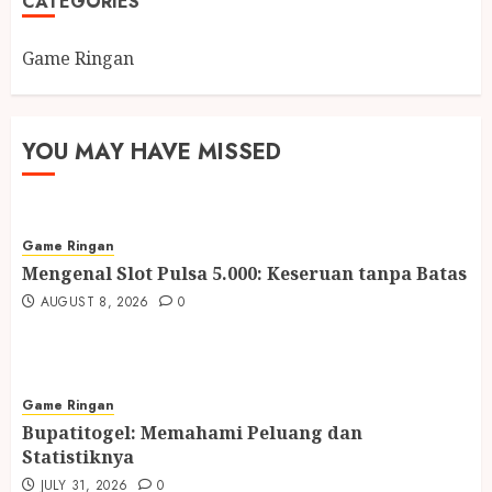
CATEGORIES
Game Ringan
YOU MAY HAVE MISSED
Game Ringan
Mengenal Slot Pulsa 5.000: Keseruan tanpa Batas
AUGUST 8, 2026
0
Game Ringan
Bupatitogel: Memahami Peluang dan
Statistiknya
JULY 31, 2026
0