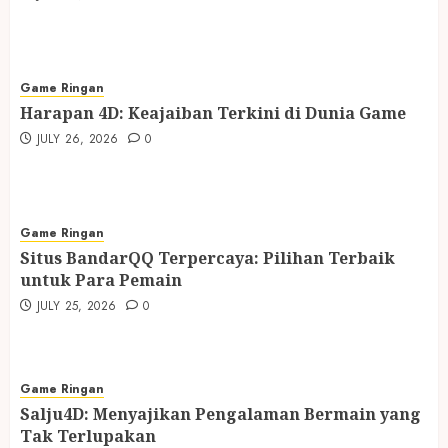
Game Ringan
Harapan 4D: Keajaiban Terkini di Dunia Game
JULY 26, 2026
0
Game Ringan
Situs BandarQQ Terpercaya: Pilihan Terbaik
untuk Para Pemain
JULY 25, 2026
0
Game Ringan
Salju4D: Menyajikan Pengalaman Bermain yang
Tak Terlupakan