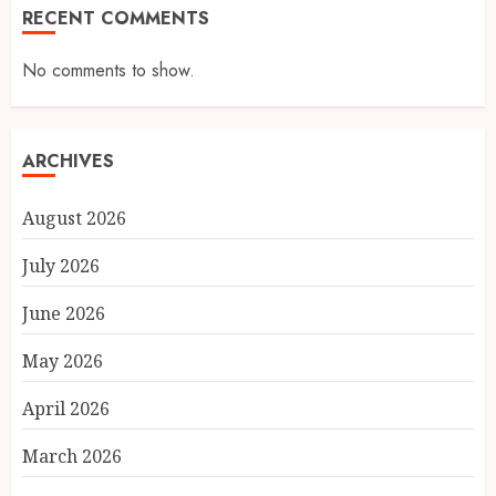
RECENT COMMENTS
No comments to show.
ARCHIVES
August 2026
July 2026
June 2026
May 2026
April 2026
March 2026