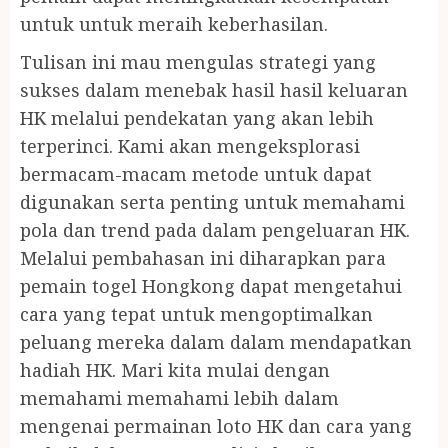
untuk untuk meraih keberhasilan.
Tulisan ini mau mengulas strategi yang
sukses dalam menebak hasil hasil keluaran
HK melalui pendekatan yang akan lebih
terperinci. Kami akan mengeksplorasi
bermacam-macam metode untuk dapat
digunakan serta penting untuk memahami
pola dan trend pada dalam pengeluaran HK.
Melalui pembahasan ini diharapkan para
pemain togel Hongkong dapat mengetahui
cara yang tepat untuk mengoptimalkan
peluang mereka dalam dalam mendapatkan
hadiah HK. Mari kita mulai dengan
memahami memahami lebih dalam
mengenai permainan loto HK dan cara yang