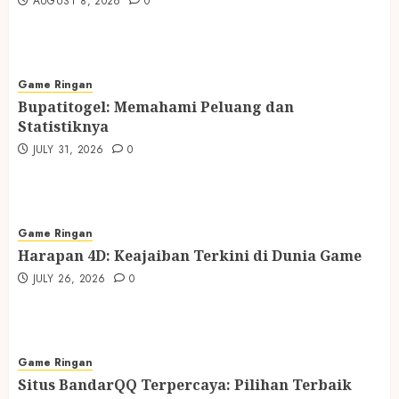
AUGUST 8, 2026
0
Game Ringan
Bupatitogel: Memahami Peluang dan
Statistiknya
JULY 31, 2026
0
Game Ringan
Harapan 4D: Keajaiban Terkini di Dunia Game
JULY 26, 2026
0
Game Ringan
Situs BandarQQ Terpercaya: Pilihan Terbaik