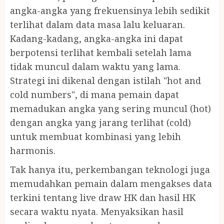
angka-angka yang frekuensinya lebih sedikit
terlihat dalam data masa lalu keluaran.
Kadang-kadang, angka-angka ini dapat
berpotensi terlihat kembali setelah lama
tidak muncul dalam waktu yang lama.
Strategi ini dikenal dengan istilah "hot and
cold numbers", di mana pemain dapat
memadukan angka yang sering muncul (hot)
dengan angka yang jarang terlihat (cold)
untuk membuat kombinasi yang lebih
harmonis.
Tak hanya itu, perkembangan teknologi juga
memudahkan pemain dalam mengakses data
terkini tentang live draw HK dan hasil HK
secara waktu nyata. Menyaksikan hasil