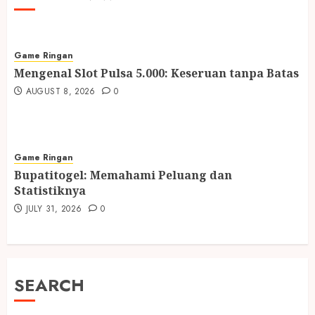
Game Ringan
Mengenal Slot Pulsa 5.000: Keseruan tanpa Batas
AUGUST 8, 2026
0
Game Ringan
Bupatitogel: Memahami Peluang dan
Statistiknya
JULY 31, 2026
0
SEARCH