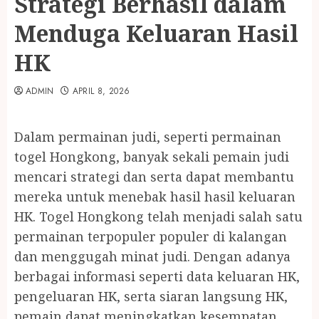
Strategi Berhasil dalam
Menduga Keluaran Hasil
HK
ADMIN
APRIL 8, 2026
Dalam permainan judi, seperti permainan
togel Hongkong, banyak sekali pemain judi
mencari strategi dan serta dapat membantu
mereka untuk menebak hasil hasil keluaran
HK. Togel Hongkong telah menjadi salah satu
permainan terpopuler populer di kalangan
dan menggugah minat judi. Dengan adanya
berbagai informasi seperti data keluaran HK,
pengeluaran HK, serta siaran langsung HK,
pemain dapat meningkatkan kesempatan