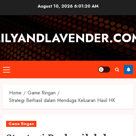
Skip
August 10, 2026
6:01:21 AM
to
content
LILYANDLAVENDER.CO
Primary
Menu
Home
Game Ringan
Strategi Berhasil dalam Menduga Keluaran Hasil HK
Game Ringan