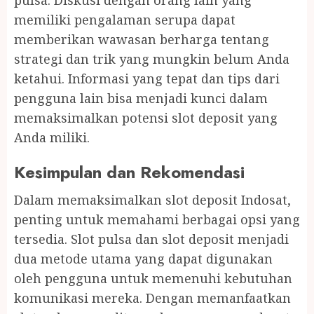
pulsa. Diskusi dengan orang lain yang
memiliki pengalaman serupa dapat
memberikan wawasan berharga tentang
strategi dan trik yang mungkin belum Anda
ketahui. Informasi yang tepat dan tips dari
pengguna lain bisa menjadi kunci dalam
memaksimalkan potensi slot deposit yang
Anda miliki.
Kesimpulan dan Rekomendasi
Dalam memaksimalkan slot deposit Indosat,
penting untuk memahami berbagai opsi yang
tersedia. Slot pulsa dan slot deposit menjadi
dua metode utama yang dapat digunakan
oleh pengguna untuk memenuhi kebutuhan
komunikasi mereka. Dengan memanfaatkan