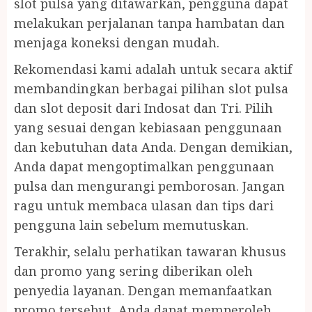
slot pulsa yang ditawarkan, pengguna dapat
melakukan perjalanan tanpa hambatan dan
menjaga koneksi dengan mudah.
Rekomendasi kami adalah untuk secara aktif
membandingkan berbagai pilihan slot pulsa
dan slot deposit dari Indosat dan Tri. Pilih
yang sesuai dengan kebiasaan penggunaan
dan kebutuhan data Anda. Dengan demikian,
Anda dapat mengoptimalkan penggunaan
pulsa dan mengurangi pemborosan. Jangan
ragu untuk membaca ulasan dan tips dari
pengguna lain sebelum memutuskan.
Terakhir, selalu perhatikan tawaran khusus
dan promo yang sering diberikan oleh
penyedia layanan. Dengan memanfaatkan
promo tersebut, Anda dapat memperoleh