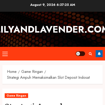
Skip
August 9, 2026
6:37:26 AM
to
content
LILYANDLAVENDER.CO
Primary
Menu
Home
Game Ringan
Strategi Ampuh Memaksimalkan Slot Deposit Indosat
Game Ringan