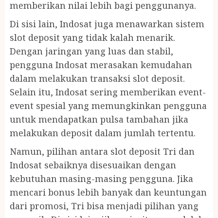
memberikan nilai lebih bagi penggunanya.
Di sisi lain, Indosat juga menawarkan sistem
slot deposit yang tidak kalah menarik.
Dengan jaringan yang luas dan stabil,
pengguna Indosat merasakan kemudahan
dalam melakukan transaksi slot deposit.
Selain itu, Indosat sering memberikan event-
event spesial yang memungkinkan pengguna
untuk mendapatkan pulsa tambahan jika
melakukan deposit dalam jumlah tertentu.
Namun, pilihan antara slot deposit Tri dan
Indosat sebaiknya disesuaikan dengan
kebutuhan masing-masing pengguna. Jika
mencari bonus lebih banyak dan keuntungan
dari promosi, Tri bisa menjadi pilihan yang