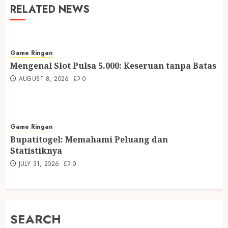
RELATED NEWS
Game Ringan
Mengenal Slot Pulsa 5.000: Keseruan tanpa Batas
AUGUST 8, 2026
0
Game Ringan
Bupatitogel: Memahami Peluang dan
Statistiknya
JULY 31, 2026
0
SEARCH