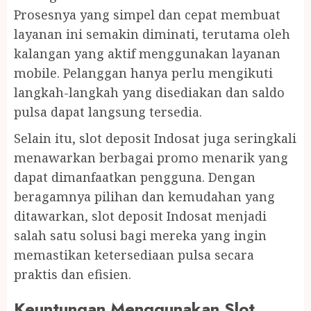
Prosesnya yang simpel dan cepat membuat
layanan ini semakin diminati, terutama oleh
kalangan yang aktif menggunakan layanan
mobile. Pelanggan hanya perlu mengikuti
langkah-langkah yang disediakan dan saldo
pulsa dapat langsung tersedia.
Selain itu, slot deposit Indosat juga seringkali
menawarkan berbagai promo menarik yang
dapat dimanfaatkan pengguna. Dengan
beragamnya pilihan dan kemudahan yang
ditawarkan, slot deposit Indosat menjadi
salah satu solusi bagi mereka yang ingin
memastikan ketersediaan pulsa secara
praktis dan efisien.
Keuntungan Menggunakan Slot