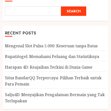
SEARCH
RECENT POSTS
Mengenal Slot Pulsa 5.000: Keseruan tanpa Batas
Bupatitogel: Memahami Peluang dan Statistiknya
Harapan 4D: Keajaiban Terkini di Dunia Game
Situs BandarQQ Terpercaya: Pilihan Terbaik untuk
Para Pemain
Salju4D: Menyajikan Pengalaman Bermain yang Tak
Terlupakan