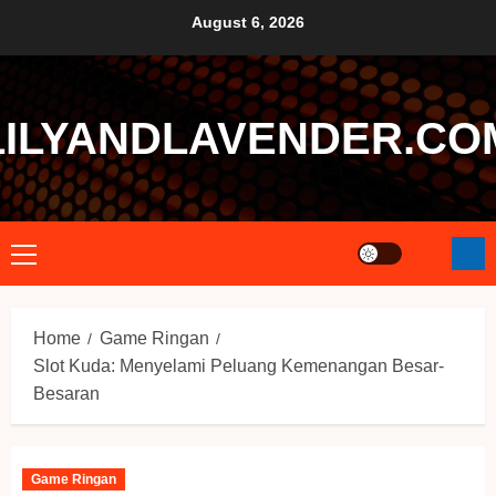
Skip
August 6, 2026
to
content
LILYANDLAVENDER.CO
Primary
Menu
Home
Game Ringan
Slot Kuda: Menyelami Peluang Kemenangan Besar-
Besaran
Game Ringan