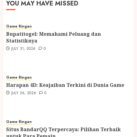
YOU MAY HAVE MISSED
Game Ringan
Bupatitogel: Memahami Peluang dan
Statistiknya
JULY 31, 2026
0
Game Ringan
Harapan 4D: Keajaiban Terkini di Dunia Game
JULY 26, 2026
0
Game Ringan
Situs BandarQQ Terpercaya: Pilihan Terbaik
untuk Para Pemain