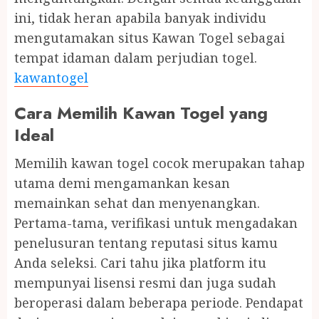
ini, tidak heran apabila banyak individu
mengutamakan situs Kawan Togel sebagai
tempat idaman dalam perjudian togel.
kawantogel
Cara Memilih Kawan Togel yang
Ideal
Memilih kawan togel cocok merupakan tahap
utama demi mengamankan kesan
memainkan sehat dan menyenangkan.
Pertama-tama, verifikasi untuk mengadakan
penelusuran tentang reputasi situs kamu
Anda seleksi. Cari tahu jika platform itu
mempunyai lisensi resmi dan juga sudah
beroperasi dalam beberapa periode. Pendapat