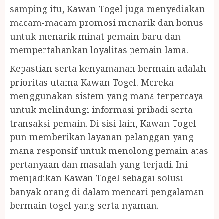
samping itu, Kawan Togel juga menyediakan
macam-macam promosi menarik dan bonus
untuk menarik minat pemain baru dan
mempertahankan loyalitas pemain lama.
Kepastian serta kenyamanan bermain adalah
prioritas utama Kawan Togel. Mereka
menggunakan sistem yang mana terpercaya
untuk melindungi informasi pribadi serta
transaksi pemain. Di sisi lain, Kawan Togel
pun memberikan layanan pelanggan yang
mana responsif untuk menolong pemain atas
pertanyaan dan masalah yang terjadi. Ini
menjadikan Kawan Togel sebagai solusi
banyak orang di dalam mencari pengalaman
bermain togel yang serta nyaman.