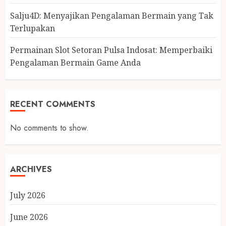
Salju4D: Menyajikan Pengalaman Bermain yang Tak
Terlupakan
Permainan Slot Setoran Pulsa Indosat: Memperbaiki
Pengalaman Bermain Game Anda
RECENT COMMENTS
No comments to show.
ARCHIVES
July 2026
June 2026