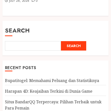
JULY 26, 2026
0
SEARCH
SEARCH
RECENT POSTS
Bupatitogel: Memahami Peluang dan Statistiknya
Harapan 4D: Keajaiban Terkini di Dunia Game
Situs BandarQQ Terpercaya: Pilihan Terbaik untuk
Para Pemain