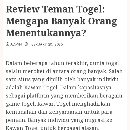
Review Teman Togel:
Mengapa Banyak Orang
Menentukannya?
ADMIN
FEBRUARY 20, 2026
Dalam beberapa tahun terakhir, dunia togel
selalu meroket di antara orang banyak. Salah
satu situs yang dipilih oleh banyak individu
adalah Kawan Togel. Dalam kapasitasnya
sebagai platform yang memberikan beragam
game togel, Kawan Togel menghadirkan
kemudahan dan kenyamanan untuk para
pemain. Banyak individu yang migrasi ke
Kawan Togel untuk berbagai alasan,