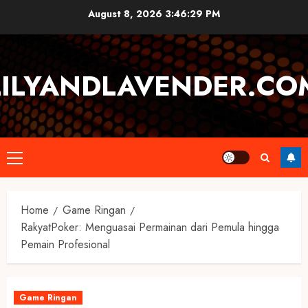
Skip
August 8, 2026
3:46:30 PM
to
content
LILYANDLAVENDER.CO
Primary
Menu
Home
Game Ringan
RakyatPoker: Menguasai Permainan dari Pemula hingga
Pemain Profesional
Game Ringan