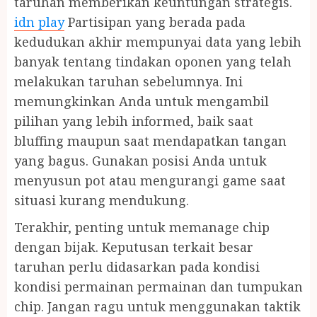
taruhan memberikan keuntungan strategis.
idn play
Partisipan yang berada pada
kedudukan akhir mempunyai data yang lebih
banyak tentang tindakan oponen yang telah
melakukan taruhan sebelumnya. Ini
memungkinkan Anda untuk mengambil
pilihan yang lebih informed, baik saat
bluffing maupun saat mendapatkan tangan
yang bagus. Gunakan posisi Anda untuk
menyusun pot atau mengurangi game saat
situasi kurang mendukung.
Terakhir, penting untuk memanage chip
dengan bijak. Keputusan terkait besar
taruhan perlu didasarkan pada kondisi
kondisi permainan permainan dan tumpukan
chip. Jangan ragu untuk menggunakan taktik