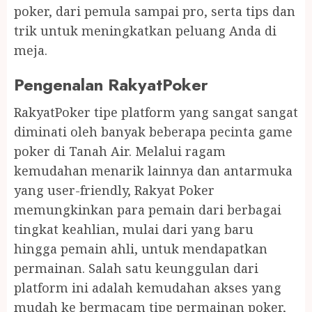
poker, dari pemula sampai pro, serta tips dan
trik untuk meningkatkan peluang Anda di
meja.
Pengenalan RakyatPoker
RakyatPoker tipe platform yang sangat sangat
diminati oleh banyak beberapa pecinta game
poker di Tanah Air. Melalui ragam
kemudahan menarik lainnya dan antarmuka
yang user-friendly, Rakyat Poker
memungkinkan para pemain dari berbagai
tingkat keahlian, mulai dari yang baru
hingga pemain ahli, untuk mendapatkan
permainan. Salah satu keunggulan dari
platform ini adalah kemudahan akses yang
mudah ke bermacam tipe permainan poker,