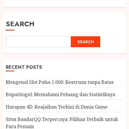
SEARCH
SEARCH
RECENT POSTS
Mengenal Slot Pulsa 5.000: Keseruan tanpa Batas
Bupatitogel: Memahami Peluang dan Statistiknya
Harapan 4D: Keajaiban Terkini di Dunia Game
Situs BandarQQ Terpercaya: Pilihan Terbaik untuk
Para Pemain