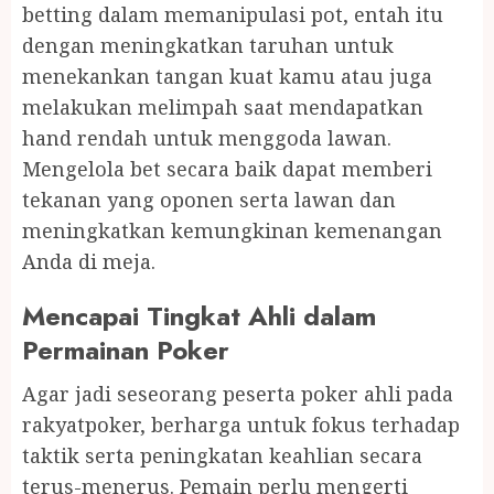
betting dalam memanipulasi pot, entah itu
dengan meningkatkan taruhan untuk
menekankan tangan kuat kamu atau juga
melakukan melimpah saat mendapatkan
hand rendah untuk menggoda lawan.
Mengelola bet secara baik dapat memberi
tekanan yang oponen serta lawan dan
meningkatkan kemungkinan kemenangan
Anda di meja.
Mencapai Tingkat Ahli dalam
Permainan Poker
Agar jadi seseorang peserta poker ahli pada
rakyatpoker, berharga untuk fokus terhadap
taktik serta peningkatan keahlian secara
terus-menerus. Pemain perlu mengerti