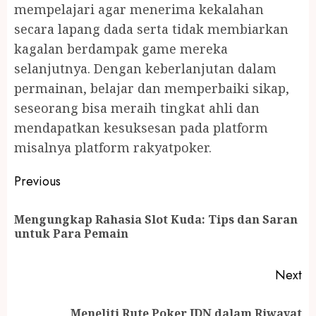
mempelajari agar menerima kekalahan
secara lapang dada serta tidak membiarkan
kagalan berdampak game mereka
selanjutnya. Dengan keberlanjutan dalam
permainan, belajar dan memperbaiki sikap,
seseorang bisa meraih tingkat ahli dan
mendapatkan kesuksesan pada platform
misalnya platform rakyatpoker.
Post
Previous
navigation
Mengungkap Rahasia Slot Kuda: Tips dan Saran
Pr
untuk Para Pemain
po
Next
Meneliti Rute Poker IDN dalam Riwayat
Next