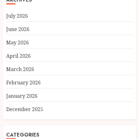
July 2026
June 2026
May 2026
April 2026
March 2026
February 2026
January 2026
December 2025
CATEGORIES