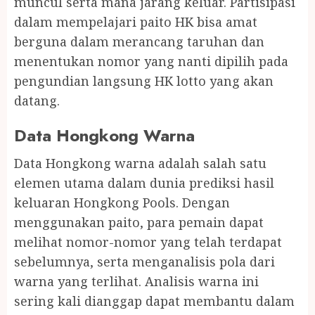
muncul serta mana jarang keluar. Partisipasi
dalam mempelajari paito HK bisa amat
berguna dalam merancang taruhan dan
menentukan nomor yang nanti dipilih pada
pengundian langsung HK lotto yang akan
datang.
Data Hongkong Warna
Data Hongkong warna adalah salah satu
elemen utama dalam dunia prediksi hasil
keluaran Hongkong Pools. Dengan
menggunakan paito, para pemain dapat
melihat nomor-nomor yang telah terdapat
sebelumnya, serta menganalisis pola dari
warna yang terlihat. Analisis warna ini
sering kali dianggap dapat membantu dalam