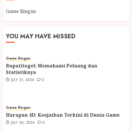
Game Ringan
YOU MAY HAVE MISSED
Game Ringan
Bupatitogel: Memahami Peluang dan
Statistiknya
JULY 31, 2026
0
Game Ringan
Harapan 4D: Keajaiban Terkini di Dunia Game
JULY 26, 2026
0