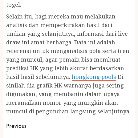
togel.
Selain itu, bagi mereka mau melakukan
analisis dan memperkirakan hasil dari
undian yang selanjutnya, informasi dari live
draw ini amat berharga. Data ini adalah
referensi untuk menganalisis pola serta tren
yang muncul, agar pemain bisa membuat
prediksi HK yang lebih akurat berdasarkan
hasil hasil sebelumnya.
hongkong pools
Di
sinilah dia grafik HK warnanya juga sering
digunakan, yang membantu dalam upaya
meramalkan nomor yang mungkin akan
muncul di pengundian langsung selanjutnya.
Post
Previous