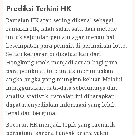
Prediksi Terkini HK
Ramalan HK atau sering dikenal sebagai
ramalan HK, ialah salah satu dari metode
untuk sejumlah pemain agar menambah
kesempatan para pemain di permainan lotto.
Setiap keluaran di dikeluarkan dari
Hongkong Pools menjadi acuan bagi para
para penikmat toto untuk merumuskan
angka-angka yang mungkin keluar. Melalui
menggunakan data-data sebelumnya dan
analisa statistik, ramalan ini diharapkan
dapat menyediakan informasi yang lebih
tepat dan berguna.
Bocoran HK menjadi topik yang menarik
perhatian, karena banyak orang yakni