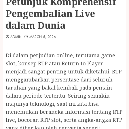
Petunjuk Komprehensif
Pengembalian Live
dalam Dunia
ADMIN
MARCH 5, 2026
Di dalam perjudian online, terutama game
slot, konsep RTP atau Return to Player
menjadi sangat penting untuk diketahui. RTP
menggambarkan persentase dari seluruh
taruhan yang bakal kembali pada pemain
dalam periode tertentu. Seiring semakin
majunya teknologi, saat ini kita bisa
menemukan beraneka informasi tentang RTP
live, bocoran RTP slot, serta angka-angka RTP
yang diberikan oleh penyedia seperti