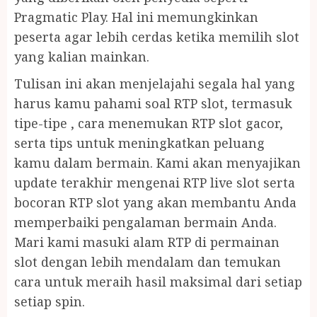
Pragmatic Play. Hal ini memungkinkan
peserta agar lebih cerdas ketika memilih slot
yang kalian mainkan.
Tulisan ini akan menjelajahi segala hal yang
harus kamu pahami soal RTP slot, termasuk
tipe-tipe , cara menemukan RTP slot gacor,
serta tips untuk meningkatkan peluang
kamu dalam bermain. Kami akan menyajikan
update terakhir mengenai RTP live slot serta
bocoran RTP slot yang akan membantu Anda
memperbaiki pengalaman bermain Anda.
Mari kami masuki alam RTP di permainan
slot dengan lebih mendalam dan temukan
cara untuk meraih hasil maksimal dari setiap
setiap spin.