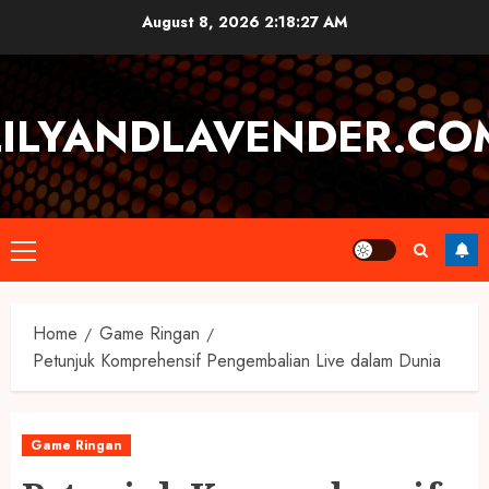
Skip
August 8, 2026
2:18:28 AM
to
content
LILYANDLAVENDER.CO
Primary
Menu
Home
Game Ringan
Petunjuk Komprehensif Pengembalian Live dalam Dunia
Game Ringan