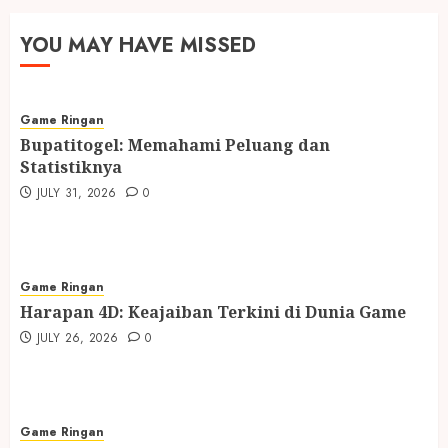
YOU MAY HAVE MISSED
Game Ringan
Bupatitogel: Memahami Peluang dan
Statistiknya
JULY 31, 2026
0
Game Ringan
Harapan 4D: Keajaiban Terkini di Dunia Game
JULY 26, 2026
0
Game Ringan