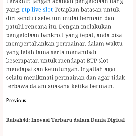
Terakhir, jangan abaikan pengelolaan uang
yang.
rtp live slot
Tetapkan batasan untuk
diri sendiri sebelum mulai bermain dan
patuhi rencana itu. Dengan melakukan
pengelolaan bankroll yang tepat, anda bisa
mempertahankan permainan dalam waktu
yang lebih lama serta menambah
kesempatan untuk mendapat RTP slot
mendapatkan keuntungan. Ingatlah agar
selalu menikmati permainan dan agar tidak
terbawa dalam suasana ketika bermain.
Post
Previous
navigation
Pr
Rubah4d: Inovasi Terbaru dalam Dunia Digital
po