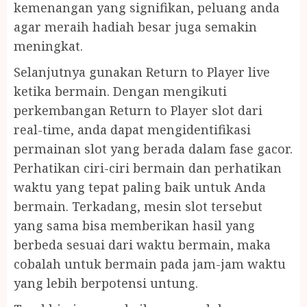
kemenangan yang signifikan, peluang anda
agar meraih hadiah besar juga semakin
meningkat.
Selanjutnya gunakan Return to Player live
ketika bermain. Dengan mengikuti
perkembangan Return to Player slot dari
real-time, anda dapat mengidentifikasi
permainan slot yang berada dalam fase gacor.
Perhatikan ciri-ciri bermain dan perhatikan
waktu yang tepat paling baik untuk Anda
bermain. Terkadang, mesin slot tersebut
yang sama bisa memberikan hasil yang
berbeda sesuai dari waktu bermain, maka
cobalah untuk bermain pada jam-jam waktu
yang lebih berpotensi untung.