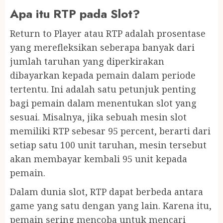
Apa itu RTP pada Slot?
Return to Player atau RTP adalah prosentase
yang merefleksikan seberapa banyak dari
jumlah taruhan yang diperkirakan
dibayarkan kepada pemain dalam periode
tertentu. Ini adalah satu petunjuk penting
bagi pemain dalam menentukan slot yang
sesuai. Misalnya, jika sebuah mesin slot
memiliki RTP sebesar 95 percent, berarti dari
setiap satu 100 unit taruhan, mesin tersebut
akan membayar kembali 95 unit kepada
pemain.
Dalam dunia slot, RTP dapat berbeda antara
game yang satu dengan yang lain. Karena itu,
pemain sering mencoba untuk mencari