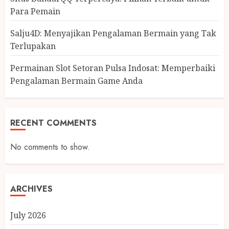
Para Pemain
Salju4D: Menyajikan Pengalaman Bermain yang Tak
Terlupakan
Permainan Slot Setoran Pulsa Indosat: Memperbaiki
Pengalaman Bermain Game Anda
RECENT COMMENTS
No comments to show.
ARCHIVES
July 2026