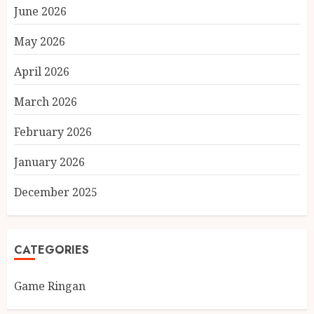
June 2026
May 2026
April 2026
March 2026
February 2026
January 2026
December 2025
CATEGORIES
Game Ringan