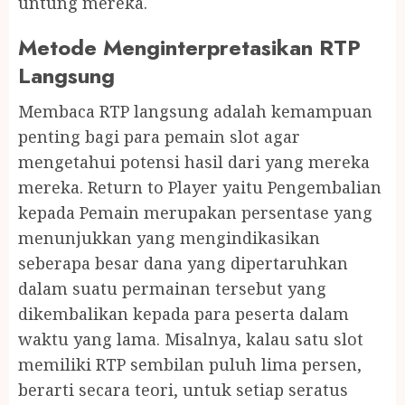
untung mereka.
Metode Menginterpretasikan RTP
Langsung
Membaca RTP langsung adalah kemampuan
penting bagi para pemain slot agar
mengetahui potensi hasil dari yang mereka
mereka. Return to Player yaitu Pengembalian
kepada Pemain merupakan persentase yang
menunjukkan yang mengindikasikan
seberapa besar dana yang dipertaruhkan
dalam suatu permainan tersebut yang
dikembalikan kepada para peserta dalam
waktu yang lama. Misalnya, kalau satu slot
memiliki RTP sembilan puluh lima persen,
berarti secara teori, untuk setiap seratus