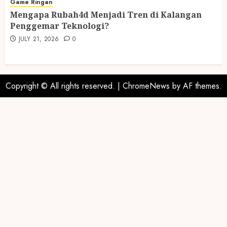
Game Ringan
Mengapa Rubah4d Menjadi Tren di Kalangan
Penggemar Teknologi?
JULY 21, 2026
0
Copyright © All rights reserved.
|
ChromeNews
by AF themes.