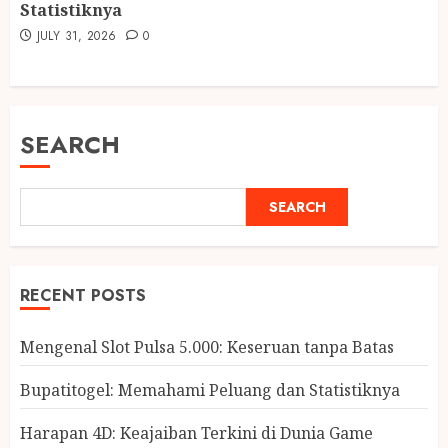
Statistiknya
JULY 31, 2026
0
SEARCH
SEARCH
RECENT POSTS
Mengenal Slot Pulsa 5.000: Keseruan tanpa Batas
Bupatitogel: Memahami Peluang dan Statistiknya
Harapan 4D: Keajaiban Terkini di Dunia Game