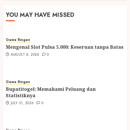
YOU MAY HAVE MISSED
Game Ringan
Mengenal Slot Pulsa 5.000: Keseruan tanpa Batas
AUGUST 8, 2026
0
Game Ringan
Bupatitogel: Memahami Peluang dan
Statistiknya
JULY 31, 2026
0