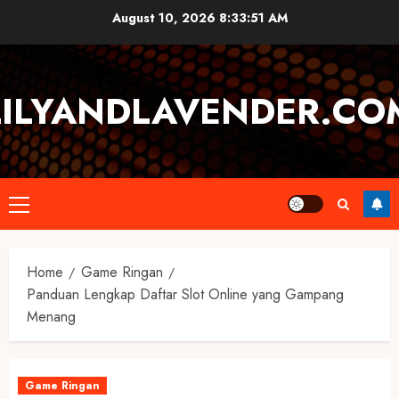
Skip
August 10, 2026
8:33:52 AM
to
content
LILYANDLAVENDER.CO
Primary
Menu
Home
Game Ringan
Panduan Lengkap Daftar Slot Online yang Gampang
Menang
Game Ringan