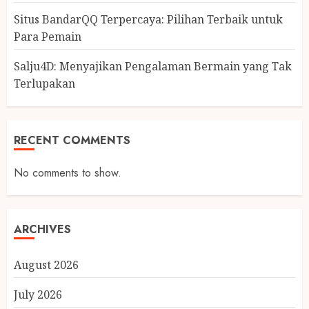
Situs BandarQQ Terpercaya: Pilihan Terbaik untuk
Para Pemain
Salju4D: Menyajikan Pengalaman Bermain yang Tak
Terlupakan
RECENT COMMENTS
No comments to show.
ARCHIVES
August 2026
July 2026