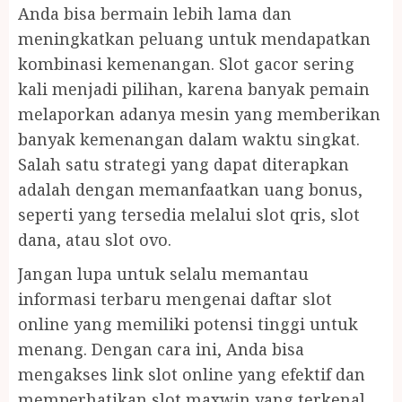
Anda bisa bermain lebih lama dan
meningkatkan peluang untuk mendapatkan
kombinasi kemenangan. Slot gacor sering
kali menjadi pilihan, karena banyak pemain
melaporkan adanya mesin yang memberikan
banyak kemenangan dalam waktu singkat.
Salah satu strategi yang dapat diterapkan
adalah dengan memanfaatkan uang bonus,
seperti yang tersedia melalui slot qris, slot
dana, atau slot ovo.
Jangan lupa untuk selalu memantau
informasi terbaru mengenai daftar slot
online yang memiliki potensi tinggi untuk
menang. Dengan cara ini, Anda bisa
mengakses link slot online yang efektif dan
memperhatikan slot maxwin yang terkenal.