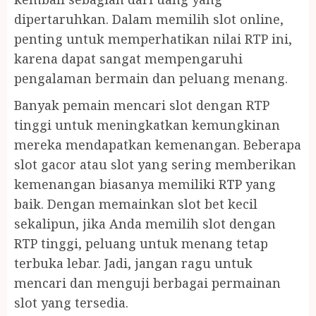
dipertaruhkan. Dalam memilih slot online,
penting untuk memperhatikan nilai RTP ini,
karena dapat sangat mempengaruhi
pengalaman bermain dan peluang menang.
Banyak pemain mencari slot dengan RTP
tinggi untuk meningkatkan kemungkinan
mereka mendapatkan kemenangan. Beberapa
slot gacor atau slot yang sering memberikan
kemenangan biasanya memiliki RTP yang
baik. Dengan memainkan slot bet kecil
sekalipun, jika Anda memilih slot dengan
RTP tinggi, peluang untuk menang tetap
terbuka lebar. Jadi, jangan ragu untuk
mencari dan menguji berbagai permainan
slot yang tersedia.