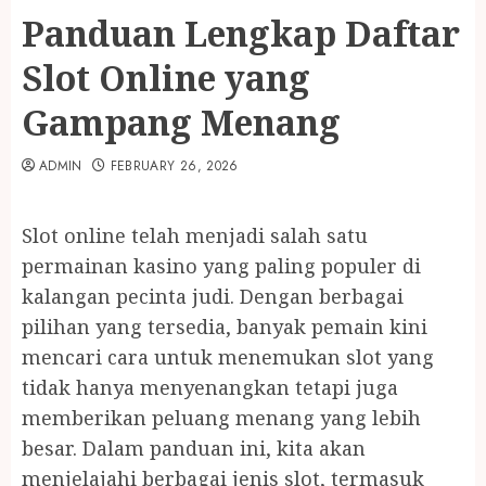
Panduan Lengkap Daftar
Slot Online yang
Gampang Menang
ADMIN
FEBRUARY 26, 2026
Slot online telah menjadi salah satu
permainan kasino yang paling populer di
kalangan pecinta judi. Dengan berbagai
pilihan yang tersedia, banyak pemain kini
mencari cara untuk menemukan slot yang
tidak hanya menyenangkan tetapi juga
memberikan peluang menang yang lebih
besar. Dalam panduan ini, kita akan
menjelajahi berbagai jenis slot, termasuk