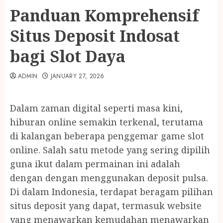
Panduan Komprehensif
Situs Deposit Indosat
bagi Slot Daya
ADMIN
JANUARY 27, 2026
Dalam zaman digital seperti masa kini,
hiburan online semakin terkenal, terutama
di kalangan beberapa penggemar game slot
online. Salah satu metode yang sering dipilih
guna ikut dalam permainan ini adalah
dengan dengan menggunakan deposit pulsa.
Di dalam Indonesia, terdapat beragam pilihan
situs deposit yang dapat, termasuk website
yang menawarkan kemudahan menawarkan