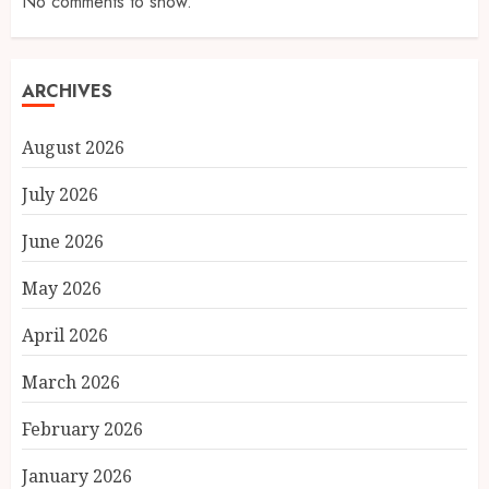
No comments to show.
ARCHIVES
August 2026
July 2026
June 2026
May 2026
April 2026
March 2026
February 2026
January 2026