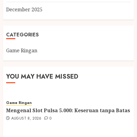
December 2025
CATEGORIES
Game Ringan
YOU MAY HAVE MISSED
Game Ringan
Mengenal Slot Pulsa 5.000: Keseruan tanpa Batas
AUGUST 8, 2026
0