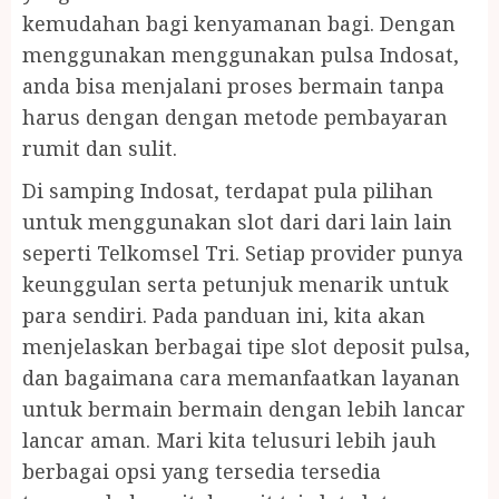
kemudahan bagi kenyamanan bagi. Dengan
menggunakan menggunakan pulsa Indosat,
anda bisa menjalani proses bermain tanpa
harus dengan dengan metode pembayaran
rumit dan sulit.
Di samping Indosat, terdapat pula pilihan
untuk menggunakan slot dari dari lain lain
seperti Telkomsel Tri. Setiap provider punya
keunggulan serta petunjuk menarik untuk
para sendiri. Pada panduan ini, kita akan
menjelaskan berbagai tipe slot deposit pulsa,
dan bagaimana cara memanfaatkan layanan
untuk bermain bermain dengan lebih lancar
lancar aman. Mari kita telusuri lebih jauh
berbagai opsi yang tersedia tersedia