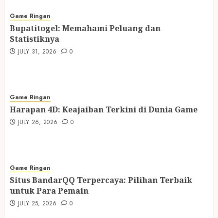
Game Ringan
Bupatitogel: Memahami Peluang dan
Statistiknya
JULY 31, 2026
0
Game Ringan
Harapan 4D: Keajaiban Terkini di Dunia Game
JULY 26, 2026
0
Game Ringan
Situs BandarQQ Terpercaya: Pilihan Terbaik
untuk Para Pemain
JULY 25, 2026
0