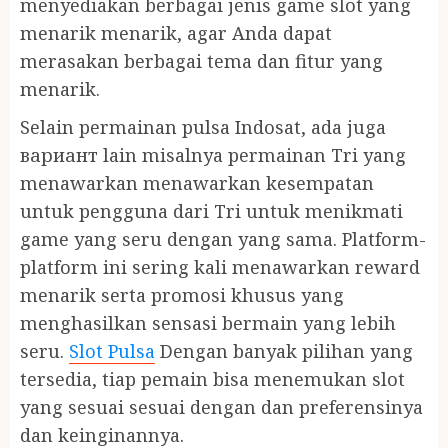
menyediakan berbagai jenis game slot yang
menarik menarik, agar Anda dapat
merasakan berbagai tema dan fitur yang
menarik.
Selain permainan pulsa Indosat, ada juga
вариант lain misalnya permainan Tri yang
menawarkan menawarkan kesempatan
untuk pengguna dari Tri untuk menikmati
game yang seru dengan yang sama. Platform-
platform ini sering kali menawarkan reward
menarik serta promosi khusus yang
menghasilkan sensasi bermain yang lebih
seru.
Slot Pulsa
Dengan banyak pilihan yang
tersedia, tiap pemain bisa menemukan slot
yang sesuai sesuai dengan dan preferensinya
dan keinginannya.