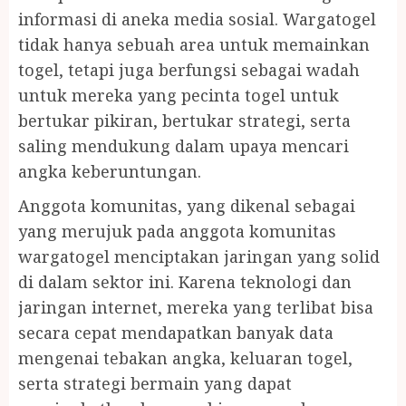
informasi di aneka media sosial. Wargatogel
tidak hanya sebuah area untuk memainkan
togel, tetapi juga berfungsi sebagai wadah
untuk mereka yang pecinta togel untuk
bertukar pikiran, bertukar strategi, serta
saling mendukung dalam upaya mencari
angka keberuntungan.
Anggota komunitas, yang dikenal sebagai
yang merujuk pada anggota komunitas
wargatogel menciptakan jaringan yang solid
di dalam sektor ini. Karena teknologi dan
jaringan internet, mereka yang terlibat bisa
secara cepat mendapatkan banyak data
mengenai tebakan angka, keluaran togel,
serta strategi bermain yang dapat