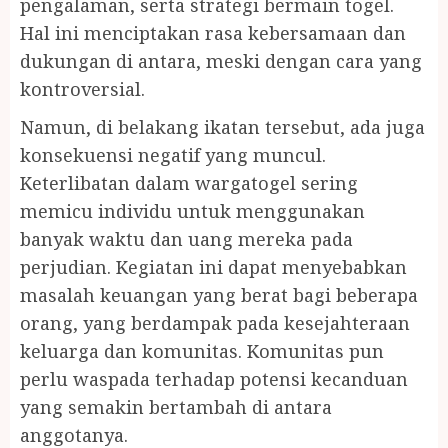
pengalaman, serta strategi bermain togel.
Hal ini menciptakan rasa kebersamaan dan
dukungan di antara, meski dengan cara yang
kontroversial.
Namun, di belakang ikatan tersebut, ada juga
konsekuensi negatif yang muncul.
Keterlibatan dalam wargatogel sering
memicu individu untuk menggunakan
banyak waktu dan uang mereka pada
perjudian. Kegiatan ini dapat menyebabkan
masalah keuangan yang berat bagi beberapa
orang, yang berdampak pada kesejahteraan
keluarga dan komunitas. Komunitas pun
perlu waspada terhadap potensi kecanduan
yang semakin bertambah di antara
anggotanya.