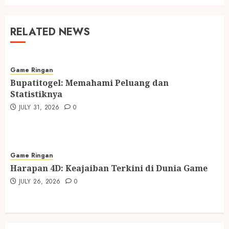
RELATED NEWS
Game Ringan
Bupatitogel: Memahami Peluang dan
Statistiknya
JULY 31, 2026
0
Game Ringan
Harapan 4D: Keajaiban Terkini di Dunia Game
JULY 26, 2026
0