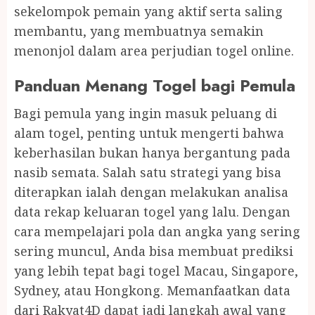
sekelompok pemain yang aktif serta saling
membantu, yang membuatnya semakin
menonjol dalam area perjudian togel online.
Panduan Menang Togel bagi Pemula
Bagi pemula yang ingin masuk peluang di
alam togel, penting untuk mengerti bahwa
keberhasilan bukan hanya bergantung pada
nasib semata. Salah satu strategi yang bisa
diterapkan ialah dengan melakukan analisa
data rekap keluaran togel yang lalu. Dengan
cara mempelajari pola dan angka yang sering
sering muncul, Anda bisa membuat prediksi
yang lebih tepat bagi togel Macau, Singapore,
Sydney, atau Hongkong. Memanfaatkan data
dari Rakyat4D dapat jadi langkah awal yang