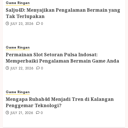
Game Ringan
Salju4D: Menyajikan Pengalaman Bermain yang
Tak Terlupakan
JULY 23, 2026
0
Game Ringan
Permainan Slot Setoran Pulsa Indosat:
Memperbaiki Pengalaman Bermain Game Anda
JULY 22, 2026
0
Game Ringan
Mengapa Rubah4d Menjadi Tren di Kalangan
Penggemar Teknologi?
JULY 21, 2026
0