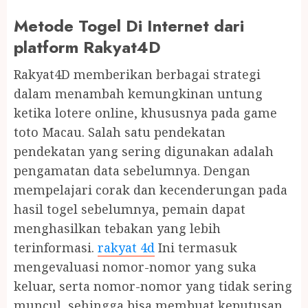
Metode Togel Di Internet dari
platform Rakyat4D
Rakyat4D memberikan berbagai strategi
dalam menambah kemungkinan untung
ketika lotere online, khususnya pada game
toto Macau. Salah satu pendekatan
pendekatan yang sering digunakan adalah
pengamatan data sebelumnya. Dengan
mempelajari corak dan kecenderungan pada
hasil togel sebelumnya, pemain dapat
menghasilkan tebakan yang lebih
terinformasi.
rakyat 4d
Ini termasuk
mengevaluasi nomor-nomor yang suka
keluar, serta nomor-nomor yang tidak sering
muncul, sehingga bisa membuat keputusan