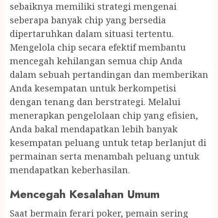
sebaiknya memiliki strategi mengenai
seberapa banyak chip yang bersedia
dipertaruhkan dalam situasi tertentu.
Mengelola chip secara efektif membantu
mencegah kehilangan semua chip Anda
dalam sebuah pertandingan dan memberikan
Anda kesempatan untuk berkompetisi
dengan tenang dan berstrategi. Melalui
menerapkan pengelolaan chip yang efisien,
Anda bakal mendapatkan lebih banyak
kesempatan peluang untuk tetap berlanjut di
permainan serta menambah peluang untuk
mendapatkan keberhasilan.
Mencegah Kesalahan Umum
Saat bermain ferari poker, pemain sering