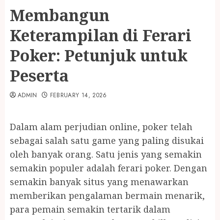
Membangun
Keterampilan di Ferari
Poker: Petunjuk untuk
Peserta
ADMIN
FEBRUARY 14, 2026
Dalam alam perjudian online, poker telah
sebagai salah satu game yang paling disukai
oleh banyak orang. Satu jenis yang semakin
semakin populer adalah ferari poker. Dengan
semakin banyak situs yang menawarkan
memberikan pengalaman bermain menarik,
para pemain semakin tertarik dalam