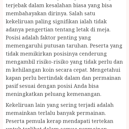
terjebak dalam kesalahan biasa yang bisa
membahayakan dirinya. Salah satu
kekeliruan paling signifikan ialah tidak
adanya pengertian tentang letak di meja.
Posisi adalah faktor penting yang
memengaruhi putusan taruhan. Peserta yang
tidak memikirkan posisinya cenderung
mengambil risiko-risiko yang tidak perlu dan
m kehilangan koin secara cepat. Mengetahui
kapan perlu bertindak dalam dan permainan
pasif sesuai dengan posisi Anda bisa
meningkatkan peluang kemenangan.
Kekeliruan lain yang sering terjadi adalah
memainkan terlalu banyak permainan.
Peserta pemula kerap mendapati tertekan