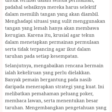
untuk terlibat dalam semua permainan,
padahal sebaiknya mereka harus selektif
dalam memilih tangan yang akan diambil.
Menghadapi situasi yang sulit menggunakan
tangan yang lemah hanya akan membawa
kerugian. Karena itu, krusial agar tekun
dalam menetapkan permainan permulaan
serta tidak terpancing agar ikut dalam
taruhan pada setiap kesempatan.
Selanjutnya, mengabaikan rencana bermain
ialah kekeliruan yang perlu dielakkan.
Banyak pemain bergantung pada nasib
daripada menerapkan strategi yang kuat. Ini
melibatkan pemahaman peluang poker,
membaca lawan, serta menentukan besar
taruhan. Mengembangkan pengetahuan yang