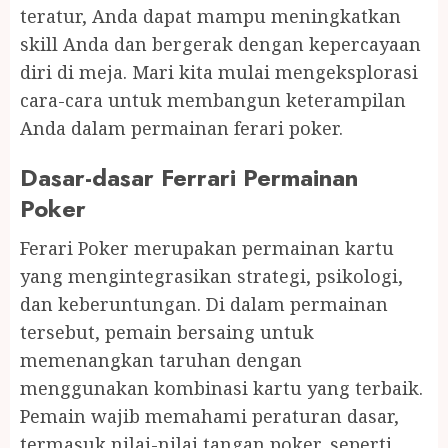
teratur, Anda dapat mampu meningkatkan
skill Anda dan bergerak dengan kepercayaan
diri di meja. Mari kita mulai mengeksplorasi
cara-cara untuk membangun keterampilan
Anda dalam permainan ferari poker.
Dasar-dasar Ferrari Permainan
Poker
Ferari Poker merupakan permainan kartu
yang mengintegrasikan strategi, psikologi,
dan keberuntungan. Di dalam permainan
tersebut, pemain bersaing untuk
memenangkan taruhan dengan
menggunakan kombinasi kartu yang terbaik.
Pemain wajib memahami peraturan dasar,
termasuk nilai-nilai tangan poker, seperti