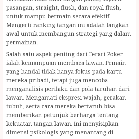
pasangan, straight, flush, dan royal flush,
untuk mampu bermain secara efektif.
Mengerti ranking tangan ini adalah langkah
awal untuk membangun strategi yang dalam
permainan.
Salah satu aspek penting dari Ferari Poker
ialah kemampuan membaca lawan. Pemain
yang handal tidak hanya fokus pada kartu
mereka pribadi, tetapi juga mencoba
menganalisis perilaku dan pola taruhan dari
lawan. Mengamati ekspresi wajah, gerakan
tubuh, serta cara mereka bertaruh bisa
memberikan petunjuk berharga tentang
kekuatan tangan lawan. Ini menyisipkan
dimensi psikologis yang menantang di