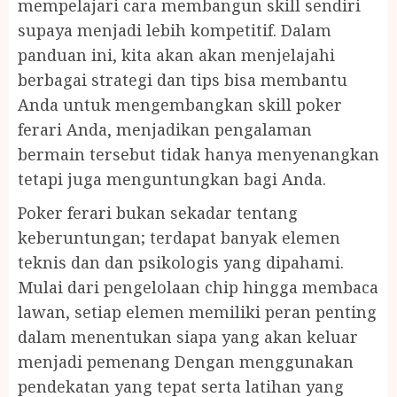
mempelajari cara membangun skill sendiri
supaya menjadi lebih kompetitif. Dalam
panduan ini, kita akan akan menjelajahi
berbagai strategi dan tips bisa membantu
Anda untuk mengembangkan skill poker
ferari Anda, menjadikan pengalaman
bermain tersebut tidak hanya menyenangkan
tetapi juga menguntungkan bagi Anda.
Poker ferari bukan sekadar tentang
keberuntungan; terdapat banyak elemen
teknis dan dan psikologis yang dipahami.
Mulai dari pengelolaan chip hingga membaca
lawan, setiap elemen memiliki peran penting
dalam menentukan siapa yang akan keluar
menjadi pemenang Dengan menggunakan
pendekatan yang tepat serta latihan yang