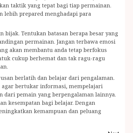
kan taktik yang tepat bagi tiap permainan.
an lebih prepared menghadapi para
n bijak. Tentukan batasan berapa besar yang
tandingan permainan. Jangan terbawa emosi
uang akan membantu anda tetap berfokus
ntuk cukup berhemat dan tak ragu-ragu
an.
rusan berlatih dan belajar dari pengalaman.
agar bertukar informasi, mempelajari
n dari pemain yang berpengalaman lainnya.
an kesempatan bagi belajar. Dengan
meningkatkan kemampuan dan peluang