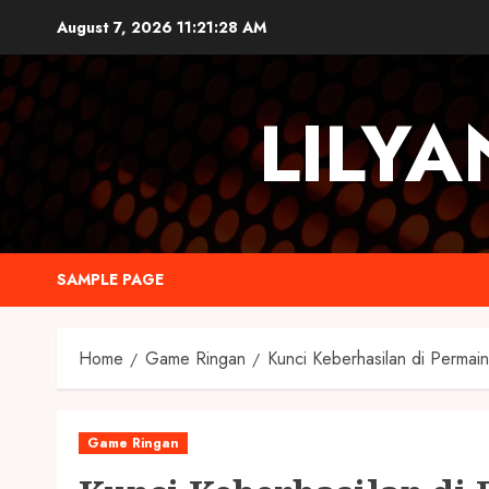
Skip
August 7, 2026
11:21:29 AM
to
content
LILY
SAMPLE PAGE
Home
Game Ringan
Kunci Keberhasilan di Perma
Game Ringan