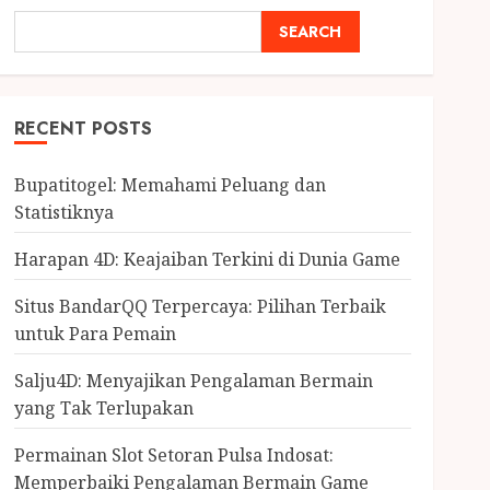
SEARCH
RECENT POSTS
Bupatitogel: Memahami Peluang dan
Statistiknya
Harapan 4D: Keajaiban Terkini di Dunia Game
Situs BandarQQ Terpercaya: Pilihan Terbaik
untuk Para Pemain
Salju4D: Menyajikan Pengalaman Bermain
yang Tak Terlupakan
Permainan Slot Setoran Pulsa Indosat:
Memperbaiki Pengalaman Bermain Game