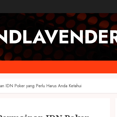
ANDLAVENDE
inan IDN Poker yang Perlu Harus Anda Ketahui