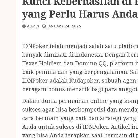
Kunci Keberhasilan di
yang Perlu Harus Anda
ADMIN
JANUARY 24, 2026
IDNPoker telah menjadi salah satu platfo
banyak diminati di Indonesia. Dengan b
Texas Hold’em dan Domino QQ, platform i
baik pemula dan yang berpengalaman. Sa
IDNPoker adalah Kudapoker, sebuah age
beragam bonus menarik bagi para anggot
Dalam dunia permainan online yang kompe
sukses agar bisa berkompetisi dan men
cara bermain yang baik dan strategi yang
Anda untuk sukses di IDNPoker. Artikel i
yang bisa Anda terapkan saat bermain di p