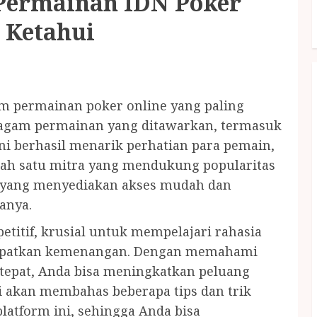
 Permainan IDN Poker
 Ketahui
rm permainan poker online yang paling
eragam permainan yang ditawarkan, termasuk
ni berhasil menarik perhatian para pemain,
lah satu mitra yang mendukung popularitas
n yang menyediakan akses mudah dan
anya.
titif, krusial untuk mempelajari rahasia
dapatkan kemenangan. Dengan memahami
 tepat, Anda bisa meningkatkan peluang
ni akan membahas beberapa tips dan trik
latform ini, sehingga Anda bisa