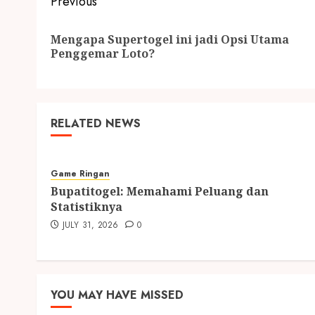
Post
Previous
navigation
Mengapa Supertogel ini jadi Opsi Utama
Penggemar Loto?
RELATED NEWS
Game Ringan
Bupatitogel: Memahami Peluang dan
Statistiknya
JULY 31, 2026
0
YOU MAY HAVE MISSED