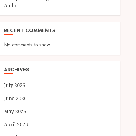
Anda
RECENT COMMENTS
No comments to show.
ARCHIVES
July 2026
June 2026
May 2026
April 2026