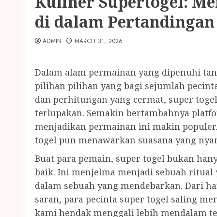
Kuliner Supertogel: 
di dalam Pertandingan
ADMIN
MARCH 31, 2026
Dalam alam permainan yang dipenuhi tant
pilihan pilihan yang bagi sejumlah peci
dan perhitungan yang cermat, super tog
terlupakan. Semakin bertambahnya platfo
menjadikan permainan ini makin populer. 
togel pun menawarkan suasana yang nya
Buat para pemain, super togel bukan ha
baik. Ini menjelma menjadi sebuah ritua
dalam sebuah yang mendebarkan. Dari h
saran, para pecinta super togel saling men
kami hendak menggali lebih mendalam ten