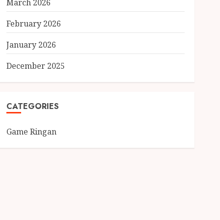
March 2026
February 2026
January 2026
December 2025
CATEGORIES
Game Ringan