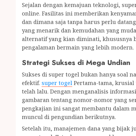
Sejalan dengan kemajuan teknologi, super
online. Fasilitas ini memberikan kenyam
dan dimana saja tanpa harus perlu datang
yang menarik dan kemudahan yang mudah,
alternatif yang kian diminati, khususnya
pengalaman bermain yang lebih modern.
Strategi Sukses di Mega Undian
Sukses di super togel bukan hanya soal n
efektif.
super togel
Pertama-tama, krusial 
telah lalu. Dengan menganalisis informas
gambaran tentang nomor-nomor yang se
pengkajian ini sangat membantu dalam 
muncul di pengundian berikutnya.
Setelah itu, manajemen dana yang bijak 