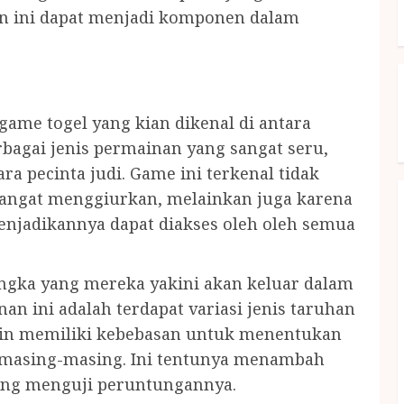
an ini dapat menjadi komponen dalam
game togel yang kian dikenal di antara
agai jenis permainan yang sangat seru,
 pecinta judi. Game ini terkenal tidak
angat menggiurkan, melainkan juga karena
njadikannya dapat diakses oleh oleh semua
ngka yang mereka yakini akan keluar dalam
n ini adalah terdapat variasi jenis taruhan
main memiliki kebebasan untuk menentukan
a masing-masing. Ini tentunya menambah
yang menguji peruntungannya.