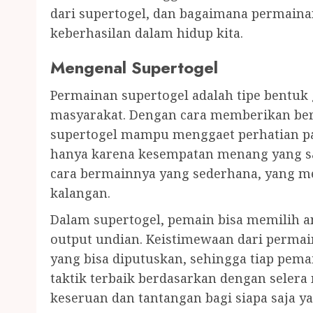
dari supertogel, dan bagaimana permain
keberhasilan dalam hidup kita.
Mengenal Supertogel
Permainan supertogel adalah tipe bentuk 
masyarakat. Dengan cara memberikan berb
supertogel mampu menggaet perhatian para
hanya karena kesempatan menang yang s
cara bermainnya yang sederhana, yang me
kalangan.
Dalam supertogel, pemain bisa memilih a
output undian. Keistimewaan dari permaina
yang bisa diputuskan, sehingga tiap pe
taktik terbaik berdasarkan dengan seler
keseruan dan tantangan bagi siapa saja 