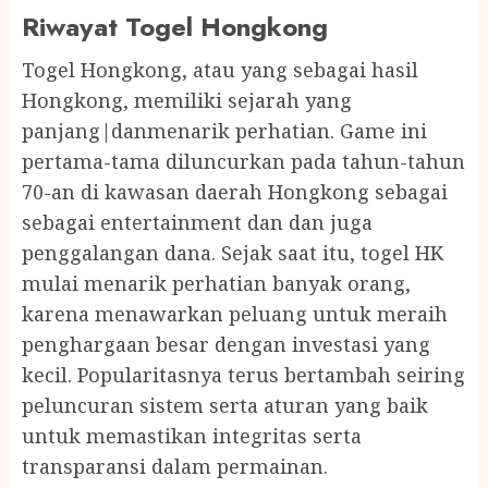
Riwayat Togel Hongkong
Togel Hongkong, atau yang sebagai hasil
Hongkong, memiliki sejarah yang
panjang|danmenarik perhatian. Game ini
pertama-tama diluncurkan pada tahun-tahun
70-an di kawasan daerah Hongkong sebagai
sebagai entertainment dan dan juga
penggalangan dana. Sejak saat itu, togel HK
mulai menarik perhatian banyak orang,
karena menawarkan peluang untuk meraih
penghargaan besar dengan investasi yang
kecil. Popularitasnya terus bertambah seiring
peluncuran sistem serta aturan yang baik
untuk memastikan integritas serta
transparansi dalam permainan.