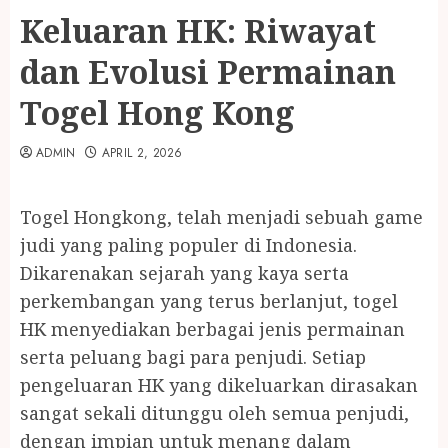
Keluaran HK: Riwayat
dan Evolusi Permainan
Togel Hong Kong
ADMIN
APRIL 2, 2026
Togel Hongkong, telah menjadi sebuah game
judi yang paling populer di Indonesia.
Dikarenakan sejarah yang kaya serta
perkembangan yang terus berlanjut, togel
HK menyediakan berbagai jenis permainan
serta peluang bagi para penjudi. Setiap
pengeluaran HK yang dikeluarkan dirasakan
sangat sekali ditunggu oleh semua penjudi,
dengan impian untuk menang dalam