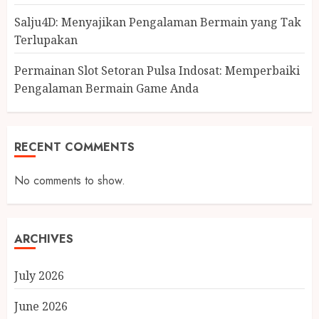
Salju4D: Menyajikan Pengalaman Bermain yang Tak
Terlupakan
Permainan Slot Setoran Pulsa Indosat: Memperbaiki
Pengalaman Bermain Game Anda
RECENT COMMENTS
No comments to show.
ARCHIVES
July 2026
June 2026