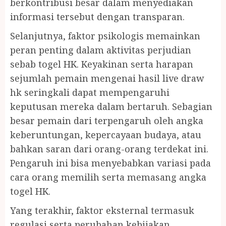
berkontribusi besar dalam menyediakan
informasi tersebut dengan transparan.
Selanjutnya, faktor psikologis memainkan
peran penting dalam aktivitas perjudian
sebab togel HK. Keyakinan serta harapan
sejumlah pemain mengenai hasil live draw
hk seringkali dapat mempengaruhi
keputusan mereka dalam bertaruh. Sebagian
besar pemain dari terpengaruh oleh angka
keberuntungan, kepercayaan budaya, atau
bahkan saran dari orang-orang terdekat ini.
Pengaruh ini bisa menyebabkan variasi pada
cara orang memilih serta memasang angka
togel HK.
Yang terakhir, faktor eksternal termasuk
regulasi serta perubahan kebijakan