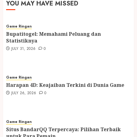
YOU MAY HAVE MISSED
Game Ringan
Bupatitogel: Memahami Peluang dan
Statistiknya
JULY 31, 2026
0
Game Ringan
Harapan 4D: Keajaiban Terkini di Dunia Game
JULY 26, 2026
0
Game Ringan
Situs BandarQQ Terpercaya: Pilihan Terbaik
untuk Para Pemain