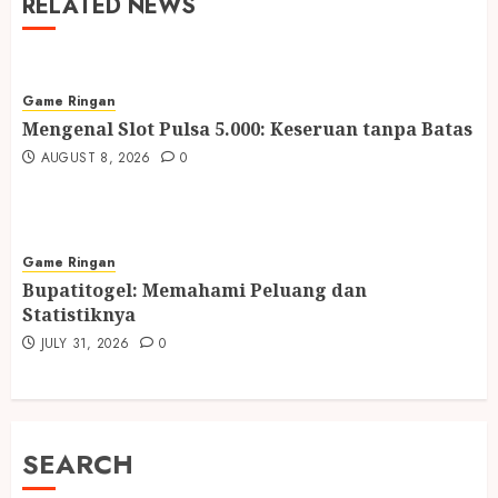
RELATED NEWS
Game Ringan
Mengenal Slot Pulsa 5.000: Keseruan tanpa Batas
AUGUST 8, 2026
0
Game Ringan
Bupatitogel: Memahami Peluang dan
Statistiknya
JULY 31, 2026
0
SEARCH