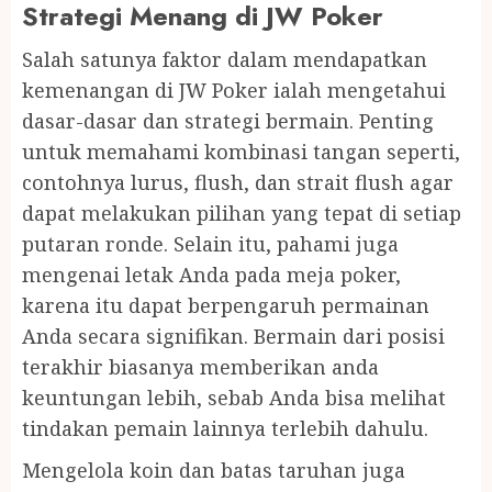
Strategi Menang di JW Poker
Salah satunya faktor dalam mendapatkan
kemenangan di JW Poker ialah mengetahui
dasar-dasar dan strategi bermain. Penting
untuk memahami kombinasi tangan seperti,
contohnya lurus, flush, dan strait flush agar
dapat melakukan pilihan yang tepat di setiap
putaran ronde. Selain itu, pahami juga
mengenai letak Anda pada meja poker,
karena itu dapat berpengaruh permainan
Anda secara signifikan. Bermain dari posisi
terakhir biasanya memberikan anda
keuntungan lebih, sebab Anda bisa melihat
tindakan pemain lainnya terlebih dahulu.
Mengelola koin dan batas taruhan juga