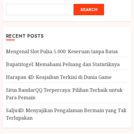
SEARCH
RECENT POSTS
Mengenal Slot Pulsa 5.000: Keseruan tanpa Batas
Bupatitogel: Memahami Peluang dan Statistiknya
Harapan 4D: Keajaiban Terkini di Dunia Game
Situs BandarQQ Terpercaya: Pilihan Terbaik untuk
Para Pemain
Salju4D: Menyajikan Pengalaman Bermain yang Tak
Terlupakan