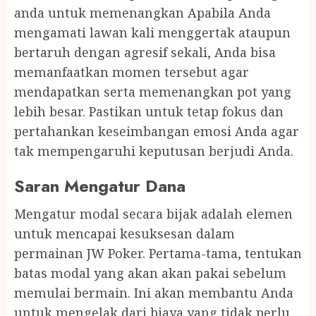
anda untuk memenangkan Apabila Anda
mengamati lawan kali menggertak ataupun
bertaruh dengan agresif sekali, Anda bisa
memanfaatkan momen tersebut agar
mendapatkan serta memenangkan pot yang
lebih besar. Pastikan untuk tetap fokus dan
pertahankan keseimbangan emosi Anda agar
tak mempengaruhi keputusan berjudi Anda.
Saran Mengatur Dana
Mengatur modal secara bijak adalah elemen
untuk mencapai kesuksesan dalam
permainan JW Poker. Pertama-tama, tentukan
batas modal yang akan akan pakai sebelum
memulai bermain. Ini akan membantu Anda
untuk mengelak dari biaya yang tidak perlu