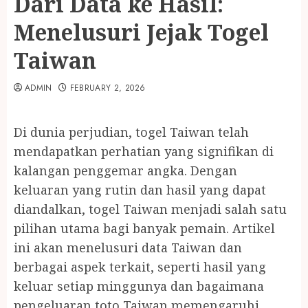
Dari Data ke Hasil:
Menelusuri Jejak Togel
Taiwan
ADMIN
FEBRUARY 2, 2026
Di dunia perjudian, togel Taiwan telah
mendapatkan perhatian yang signifikan di
kalangan penggemar angka. Dengan
keluaran yang rutin dan hasil yang dapat
diandalkan, togel Taiwan menjadi salah satu
pilihan utama bagi banyak pemain. Artikel
ini akan menelusuri data Taiwan dan
berbagai aspek terkait, seperti hasil yang
keluar setiap minggunya dan bagaimana
pengeluaran toto Taiwan memengaruhi