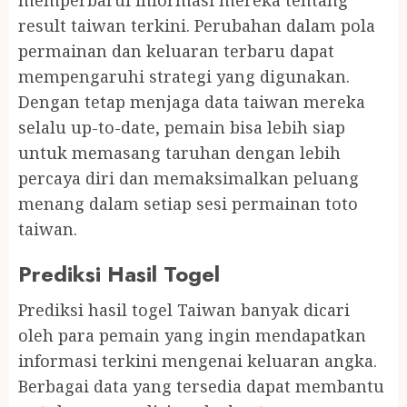
memperbarui informasi mereka tentang
result taiwan terkini. Perubahan dalam pola
permainan dan keluaran terbaru dapat
mempengaruhi strategi yang digunakan.
Dengan tetap menjaga data taiwan mereka
selalu up-to-date, pemain bisa lebih siap
untuk memasang taruhan dengan lebih
percaya diri dan memaksimalkan peluang
menang dalam setiap sesi permainan toto
taiwan.
Prediksi Hasil Togel
Prediksi hasil togel Taiwan banyak dicari
oleh para pemain yang ingin mendapatkan
informasi terkini mengenai keluaran angka.
Berbagai data yang tersedia dapat membantu