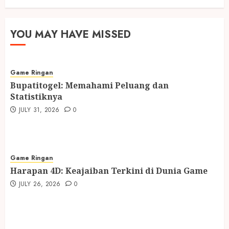
YOU MAY HAVE MISSED
Game Ringan
Bupatitogel: Memahami Peluang dan
Statistiknya
JULY 31, 2026
0
Game Ringan
Harapan 4D: Keajaiban Terkini di Dunia Game
JULY 26, 2026
0