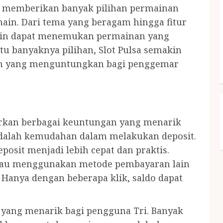
ga memberikan banyak pilihan permainan
ain. Dari tema yang beragam hingga fitur
ain dapat menemukan permainan yang
tu banyaknya pilihan, Slot Pulsa semakin
han yang menguntungkan bagi penggemar
rkan berbagai keuntungan yang menarik
adalah kemudahan dalam melakukan deposit.
osit menjadi lebih cepat dan praktis.
 atau menggunakan metode pembayaran lain
Hanya dengan beberapa klik, saldo dapat
 yang menarik bagi pengguna Tri. Banyak