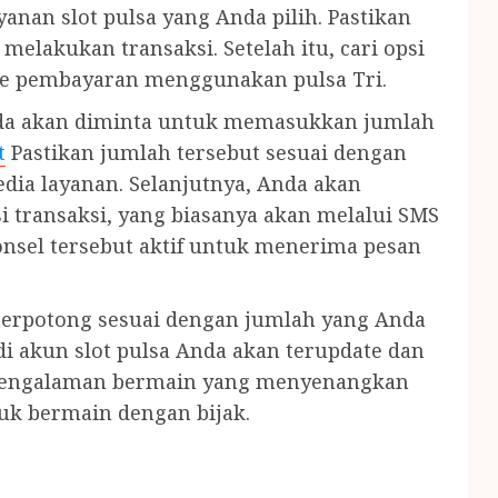
yanan slot pulsa yang Anda pilih. Pastikan
melakukan transaksi. Setelah itu, cari opsi
de pembayaran menggunakan pulsa Tri.
da akan diminta untuk memasukkan jumlah
t
Pastikan jumlah tersebut sesuai dengan
dia layanan. Selanjutnya, Anda akan
 transaksi, yang biasanya akan melalui SMS
nsel tersebut aktif untuk menerima pesan
terpotong sesuai dengan jumlah yang Anda
di akun slot pulsa Anda akan terupdate dan
 pengalaman bermain yang menyenangkan
tuk bermain dengan bijak.