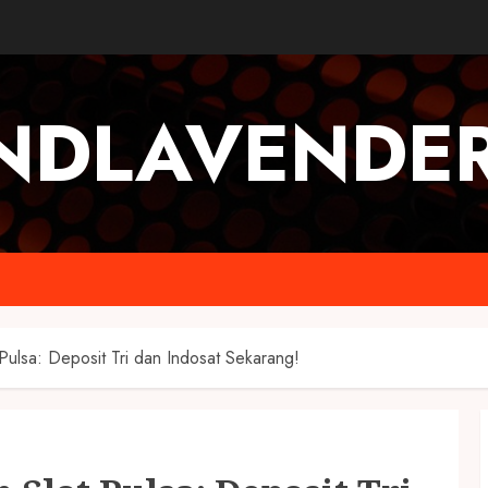
ANDLAVENDE
ulsa: Deposit Tri dan Indosat Sekarang!