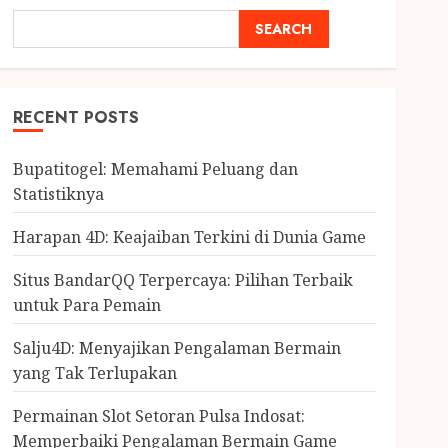
SEARCH
RECENT POSTS
Bupatitogel: Memahami Peluang dan
Statistiknya
Harapan 4D: Keajaiban Terkini di Dunia Game
Situs BandarQQ Terpercaya: Pilihan Terbaik
untuk Para Pemain
Salju4D: Menyajikan Pengalaman Bermain
yang Tak Terlupakan
Permainan Slot Setoran Pulsa Indosat:
Memperbaiki Pengalaman Bermain Game