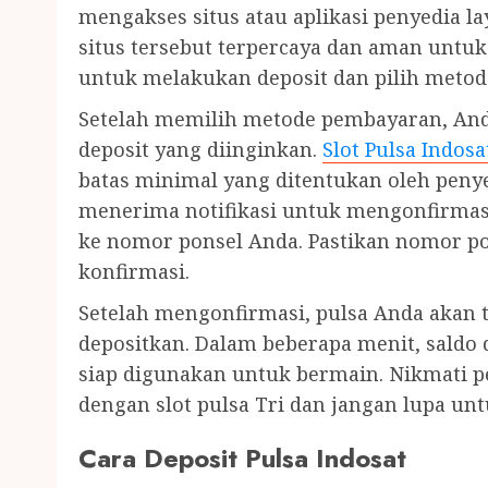
mengakses situs atau aplikasi penyedia la
situs tersebut terpercaya dan aman untuk 
untuk melakukan deposit dan pilih meto
Setelah memilih metode pembayaran, An
deposit yang diinginkan.
Slot Pulsa Indosa
batas minimal yang ditentukan oleh penye
menerima notifikasi untuk mengonfirmasi
ke nomor ponsel Anda. Pastikan nomor po
konfirmasi.
Setelah mengonfirmasi, pulsa Anda akan 
depositkan. Dalam beberapa menit, saldo 
siap digunakan untuk bermain. Nikmati
dengan slot pulsa Tri dan jangan lupa un
Cara Deposit Pulsa Indosat