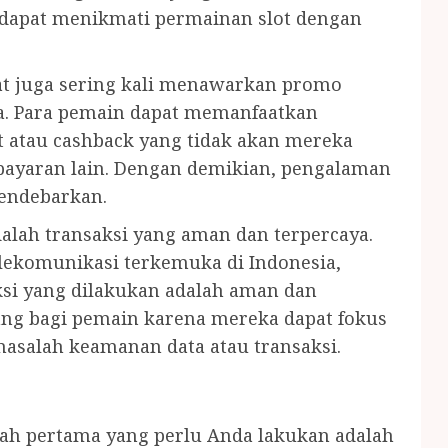
a dapat menikmati permainan slot dengan
sat juga sering kali menawarkan promo
a. Para pemain dapat memanfaatkan
t atau cashback yang tidak akan mereka
ayaran lain. Dengan demikian, pengalaman
endebarkan.
dalah transaksi yang aman dan terpercaya.
elekomunikasi terkemuka di Indonesia,
si yang dilakukan adalah aman dan
nang bagi pemain karena mereka dapat fokus
asalah keamanan data atau transaksi.
kah pertama yang perlu Anda lakukan adalah