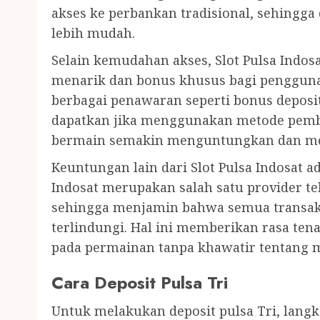
akses ke perbankan tradisional, sehingg
lebih mudah.
Selain kemudahan akses, Slot Pulsa Indo
menarik dan bonus khusus bagi penggun
berbagai penawaran seperti bonus deposi
dapatkan jika menggunakan metode pemb
bermain semakin menguntungkan dan m
Keuntungan lain dari Slot Pulsa Indosat a
Indosat merupakan salah satu provider t
sehingga menjamin bahwa semua transak
terlindungi. Hal ini memberikan rasa te
pada permainan tanpa khawatir tentang m
Cara Deposit Pulsa Tri
Untuk melakukan deposit pulsa Tri, lang