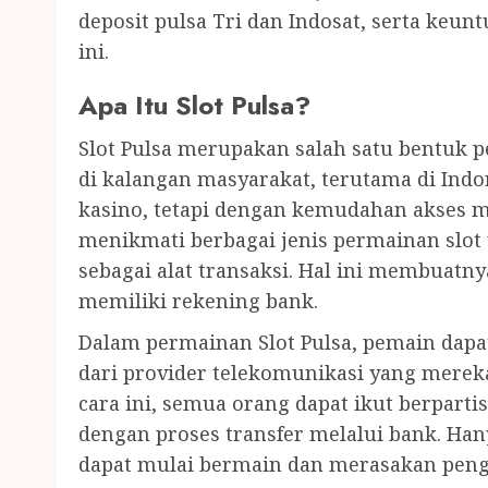
deposit pulsa Tri dan Indosat, serta keun
ini.
Apa Itu Slot Pulsa?
Slot Pulsa merupakan salah satu bentuk 
di kalangan masyarakat, terutama di Indo
kasino, tetapi dengan kemudahan akses m
menikmati berbagai jenis permainan slo
sebagai alat transaksi. Hal ini membuatny
memiliki rekening bank.
Dalam permainan Slot Pulsa, pemain dap
dari provider telekomunikasi yang mereka
cara ini, semua orang dapat ikut berpart
dengan proses transfer melalui bank. H
dapat mulai bermain dan merasakan peng